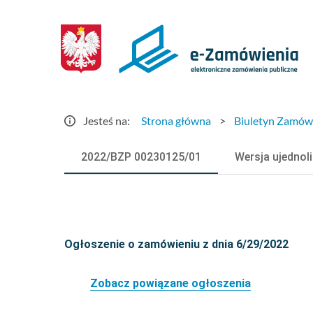
Szczegóły
ogłoszenia
-
e-
Jesteś na:
Strona główna
>
Biuletyn Zamów
Zamówienia.gov.pl
2022/BZP 00230125/01
Wersja ujednol
Ogłoszenie o zamówieniu z dnia 6/29/2022
Zobacz powiązane ogłoszenia