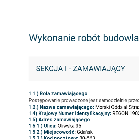
Wykonanie robót budowla
SEKCJA I - ZAMAWIAJĄCY
1.1.) Rola zamawiającego
Postępowanie prowadzone jest samodzielnie prze
1.2.) Nazwa zamawiającego:
Morski Oddział Straż
1.4) Krajowy Numer Identyfikacyjny:
REGON 190
1.5) Adres zamawiającego
1.5.1.) Ulica:
Oliwska 35
1.5.2.) Miejscowość:
Gdańsk
1.5.3.) Kod pocztowy:
80-563