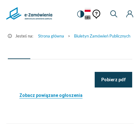
Pomoc
Pomoc
Zmiana
Wyszukiw
Moje
Ustawienia
Szczegóły
kontekstowa
na
Kont
kontekstow
ogłoszenia
wersję
-
kontrastową
Jesteś na:
Strona główna
>
Biuletyn Zamówień Publicznych
>
e-
Zamówienia.gov.pl
Pobierz pdf
Zobacz powiązane ogłoszenia