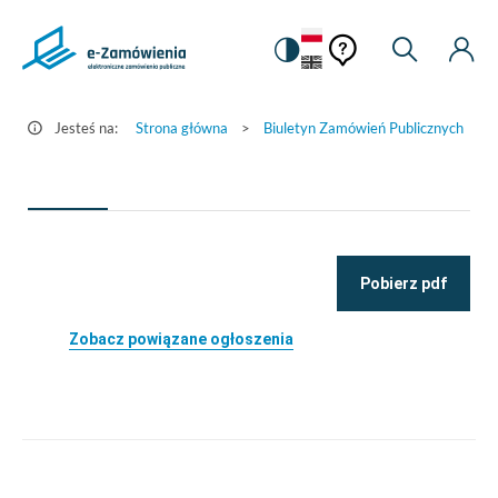
Pomoc
Pomoc
Zmiana
Wyszukiw
Moje
Ustawienia
Szczegóły
kontekstowa
na
Kont
kontekstow
ogłoszenia
wersję
-
kontrastową
Jesteś na:
Strona główna
>
Biuletyn Zamówień Publicznych
>
e-
Zamówienia.gov.pl
Pobierz pdf
Zobacz powiązane ogłoszenia