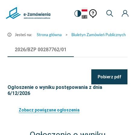
Pomoc
Pomoc
Zmiana
Wyszukiw
Moje
Ustawienia
Szczegóły
kontekstowa
na
Kont
kontekstow
ogłoszenia
wersję
-
kontrastową
Jesteś na:
Strona główna
>
Biuletyn Zamówień Publicznych
>
e-
Zamówienia.gov.pl
2026/BZP 00287762/01
Pobierz pdf
Ogłoszenie o wyniku postępowania z dnia
6/12/2026
Zobacz powiązane ogłoszenia
Ogłoszenie o wyniku