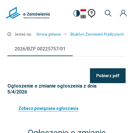
Pomoc
Pomoc
Zmiana
Wyszukiw
Moje
Ustawienia
Szczegóły
kontekstowa
na
Kont
kontekstow
ogłoszenia
wersję
-
kontrastową
Jesteś na:
Strona główna
>
Biuletyn Zamówień Publicznych
>
e-
Zamówienia.gov.pl
2026/BZP 00225757/01
Pobierz pdf
Ogłoszenie o zmianie ogłoszenia z dnia
5/4/2026
Zobacz powiązane ogłoszenia
Ogłoszenie o zmianie