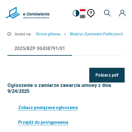
Pomoc
Pomoc
Zmiana
Wyszukiw
Moje
Ustawienia
Szczegóły
kontekstowa
na
Kont
kontekstow
ogłoszenia
wersję
-
kontrastową
Jesteś na:
Strona główna
>
Biuletyn Zamówień Publicznych
>
e-
Zamówienia.gov.pl
2025/BZP 00438791/01
Pobierz pdf
Ogłoszenie o zamiarze zawarcia umowy z dnia
9/24/2025
Zobacz powiązane ogłoszenia
Przejdź do postępowania