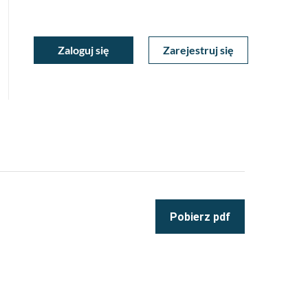
ukiwarka
Zaloguj się
Zarejestruj się
Moje
a
towa
Konto
Pobierz pdf