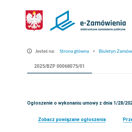
Szczegóły
ogłoszenia
-
e-
Jesteś na:
Strona główna
>
Biuletyn Zamów
Zamówienia.gov.pl
2025/BZP 00068075/01
Ogłoszenie o wykonaniu umowy z dnia 1/28/20
Zobacz powiązane ogłoszenia
Prz