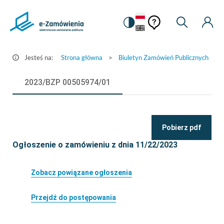
Pomoc
Pomoc
Zmiana
Wyszukiw
Moje
Ustawienia
Szczegóły
kontekstowa
na
Kont
kontekstow
ogłoszenia
wersję
-
kontrastową
Jesteś na:
Strona główna
>
Biuletyn Zamówień Publicznych
>
e-
Zamówienia.gov.pl
2023/BZP 00505974/01
Pobierz pdf
Ogłoszenie o zamówieniu z dnia 11/22/2023
Zobacz powiązane ogłoszenia
Przejdź do postępowania