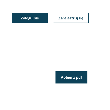
ukiwarka
Zaloguj się
Zarejestruj się
Moje
a
towa
Konto
Pobierz pdf