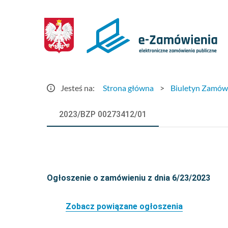
Szczegóły
ogłoszenia
-
e-
Jesteś na:
Strona główna
>
Biuletyn Zamów
Zamówienia.gov.pl
2023/BZP 00273412/01
Ogłoszenie o zamówieniu z dnia 6/23/2023
Zobacz powiązane ogłoszenia