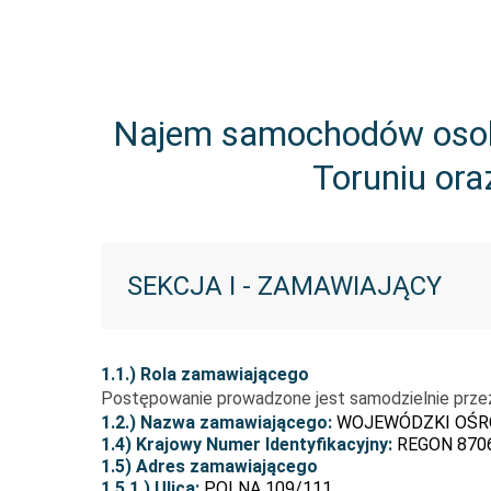
Najem samochodów osob
Toruniu or
SEKCJA I - ZAMAWIAJĄCY
1.1.) Rola zamawiającego
Postępowanie prowadzone jest samodzielnie prze
1.2.) Nazwa zamawiającego:
WOJEWÓDZKI OŚR
1.4) Krajowy Numer Identyfikacyjny:
REGON 870
1.5) Adres zamawiającego
1.5.1.) Ulica:
POLNA 109/111