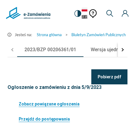
Pomoc
Pomoc
Zmiana
Wyszukiw
Moje
Ustawienia
Szczegóły
kontekstowa
na
Kont
kontekstow
ogłoszenia
wersję
-
kontrastową
Jesteś na:
Strona główna
>
Biuletyn Zamówień Publicznych
>
e-
Zamówienia.gov.pl
2023/BZP 00206361/01
Wersja ujednolicon
Pobierz pdf
Ogłoszenie o zamówieniu z dnia 5/9/2023
Zobacz powiązane ogłoszenia
Przejdź do postępowania