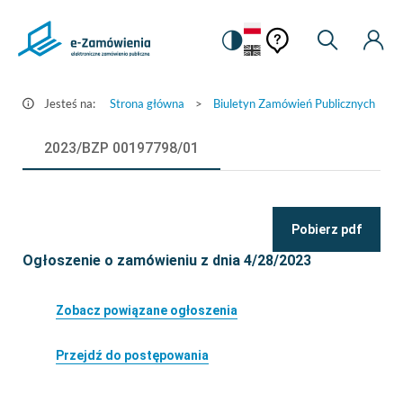
Pomoc
Pomoc
Zmiana
Wyszukiw
Moje
Ustawienia
Szczegóły
kontekstowa
na
Kont
kontekstow
ogłoszenia
wersję
-
kontrastową
Jesteś na:
Strona główna
>
Biuletyn Zamówień Publicznych
>
e-
Zamówienia.gov.pl
2023/BZP 00197798/01
Pobierz pdf
Ogłoszenie o zamówieniu z dnia 4/28/2023
Zobacz powiązane ogłoszenia
Przejdź do postępowania