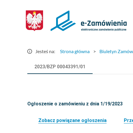
Szczegóły
ogłoszenia
-
e-
Jesteś na:
Strona główna
>
Biuletyn Zamów
Zamówienia.gov.pl
2023/BZP 00043391/01
Ogłoszenie o zamówieniu z dnia 1/19/2023
Zobacz powiązane ogłoszenia
Prz