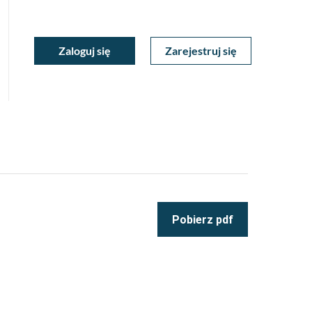
ukiwarka
Zaloguj się
Zarejestruj się
Moje
a
towa
Konto
Pobierz pdf