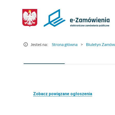
Szczegóły
ogłoszenia
-
e-
Jesteś na:
Strona główna
>
Biuletyn Zamów
Zamówienia.gov.pl
Zobacz powiązane ogłoszenia