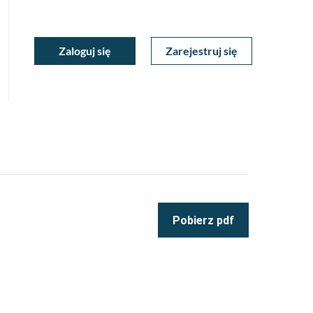
ukiwarka
Zaloguj się
Zarejestruj się
Moje
a
towa
Konto
Pobierz pdf