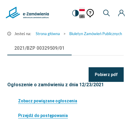
Pomoc
Pomoc
Zmiana
Wyszukiw
Moje
Ustawienia
Szczegóły
kontekstowa
na
Kont
kontekstow
ogłoszenia
wersję
-
kontrastową
Jesteś na:
Strona główna
>
Biuletyn Zamówień Publicznych
>
e-
Zamówienia.gov.pl
2021/BZP 00329509/01
Pobierz pdf
Ogłoszenie o zamówieniu z dnia 12/23/2021
Zobacz powiązane ogłoszenia
Przejdź do postępowania