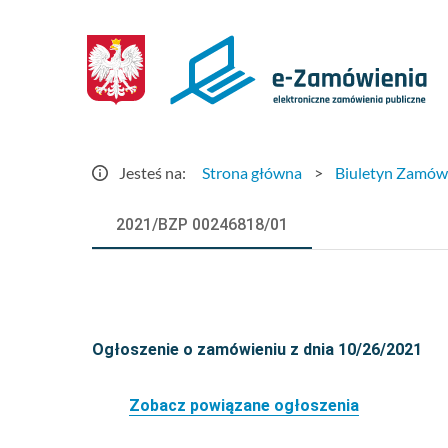
Szczegóły
ogłoszenia
-
e-
Jesteś na:
Strona główna
>
Biuletyn Zamów
Zamówienia.gov.pl
2021/BZP 00246818/01
Ogłoszenie o zamówieniu z dnia 10/26/2021
Zobacz powiązane ogłoszenia