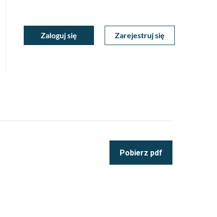
ukiwarka
Zaloguj się
Zarejestruj się
Moje
a
towa
Konto
Pobierz pdf